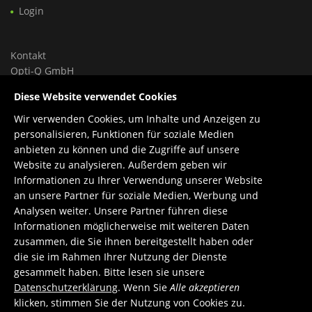
Login
Kontakt
Opti-Q GmbH
Ungargasse 46, Hoftrakt, Top 9
Diese Website verwendet Cookies
1030 Wien, Österreich
Wir verwenden Cookies, um Inhalte und Anzeigen zu
Tel.: +43 699 150 84 588
personalisieren, Funktionen für soziale Medien
Support: +43 660 1960 270
anbieten zu können und die Zugriffe auf unsere
E-Mail:
office@opti-q.com
Website zu analysieren. Außerdem geben wir
Support:
support@opti-q.com
Informationen zu Ihrer Verwendung unserer Website
an unsere Partner für soziale Medien, Werbung und
Analysen weiter. Unsere Partner führen diese
Informationen möglicherweise mit weiteren Daten
zusammen, die Sie ihnen bereitgestellt haben oder
die sie im Rahmen Ihrer Nutzung der Dienste
gesammelt haben. Bitte lesen sie unsere
Datenschutzerklärung
. Wenn Sie
Alle akzeptieren
klicken, stimmen Sie der Nutzung von Cookies zu.