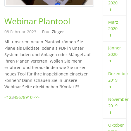
2020
1
Webinar Plantool
März
2020
08 Februar 2023
Paul Zieger
1
Mit unserem neuen Plantool können Sie
Jänner
Pläne als Bilddatei oder als PDF in unser
2020
System laden und Anlagen oder Mängel auf
Ihren Plänen verorten. Wollen Sie mehr
1
erfahren und herausfinden wie Sie unser
Dezember
neues Tool für Ihre Inspektionen einsetzen
2019
können? Dann schauen Sie in unsere
Webinar Seite direkt neben "Kontakt"!
1
<
1
2
3
4
5
6
7
8
9
10
>
>>
November
2019
1
Oktober