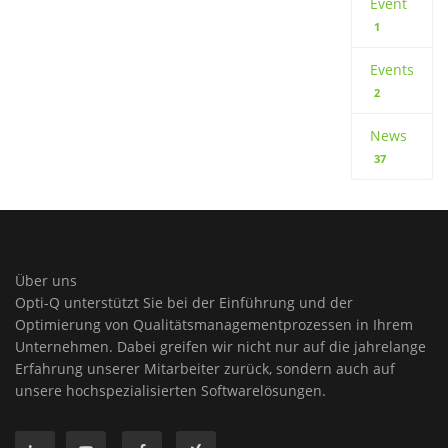
Event
1
Events
2
News
37
Über uns
Opti-Q unterstützt Sie bei der Einführung und der
Optimierung von Qualitätsmanagementprozessen in Ihrem
Unternehmen. Dabei greifen wir nicht nur auf die jahrelange
Erfahrung unserer Mitarbeiter zurück, sondern auch auf
unsere hochspezialisierten Softwarelösungen.