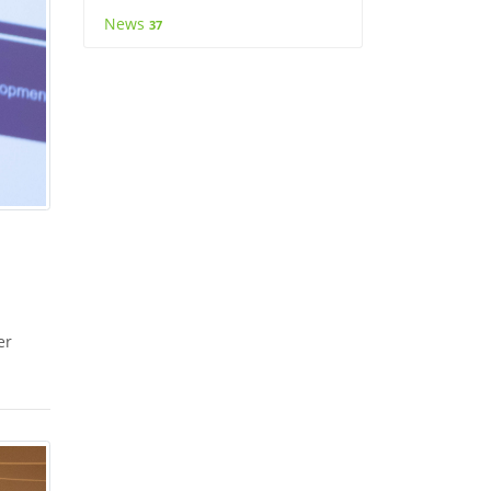
News
37
er