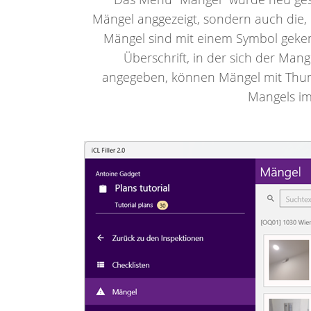
Mängel anggezeigt, sondern auch die, d
Mängel sind mit einem Symbol gekenn
Überschrift, in der sich der Mang
angegeben, können Mängel mit Thum
Mangels im