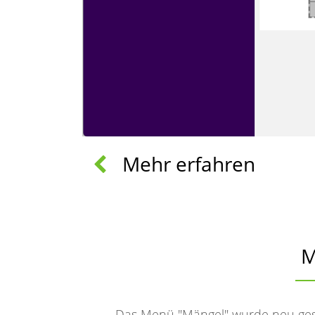
Mehr erfahren
M
Das Menü "Mängel" wurde neu gest