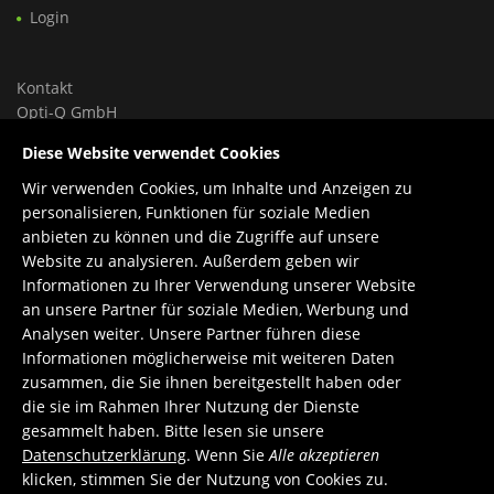
Login
Kontakt
Opti-Q GmbH
Ungargasse 46, Hoftrakt, Top 9
Diese Website verwendet Cookies
1030 Wien, Österreich
Wir verwenden Cookies, um Inhalte und Anzeigen zu
Tel.: +43 699 150 84 588
personalisieren, Funktionen für soziale Medien
Support: +43 660 1960 270
anbieten zu können und die Zugriffe auf unsere
E-Mail:
office@opti-q.com
Website zu analysieren. Außerdem geben wir
Support:
support@opti-q.com
Informationen zu Ihrer Verwendung unserer Website
an unsere Partner für soziale Medien, Werbung und
Analysen weiter. Unsere Partner führen diese
Informationen möglicherweise mit weiteren Daten
zusammen, die Sie ihnen bereitgestellt haben oder
die sie im Rahmen Ihrer Nutzung der Dienste
gesammelt haben. Bitte lesen sie unsere
Datenschutzerklärung
. Wenn Sie
Alle akzeptieren
klicken, stimmen Sie der Nutzung von Cookies zu.