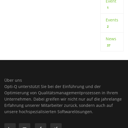
Event
1
Events
2
News
37
Über uns
Opti-Q unterstützt Sie bei der Einführung und der
Optimierung von Qualitätsmanagementprozessen in Ihrem
Unternehmen. Dabei greifen wir nicht nur auf die jahrelange
Erfahrung unserer Mitarbeiter zurück, sondern auch auf
unsere hochspezialisierten Softwarelösungen.