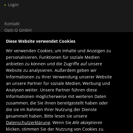
Login
Kontakt
Opti-Q GmbH
Ungargasse 46, Hoftrakt, Top 9
Diese Website verwendet Cookies
1030 Wien, Österreich
Wir verwenden Cookies, um Inhalte und Anzeigen zu
Tel.: +43 699 150 84 588
personalisieren, Funktionen für soziale Medien
Support: +43 660 1960 270
anbieten zu können und die Zugriffe auf unsere
E-Mail:
office@opti-q.com
Website zu analysieren. Außerdem geben wir
Support:
support@opti-q.com
Informationen zu Ihrer Verwendung unserer Website
an unsere Partner für soziale Medien, Werbung und
Analysen weiter. Unsere Partner führen diese
Informationen möglicherweise mit weiteren Daten
zusammen, die Sie ihnen bereitgestellt haben oder
die sie im Rahmen Ihrer Nutzung der Dienste
gesammelt haben. Bitte lesen sie unsere
Datenschutzerklärung
. Wenn Sie
Alle akzeptieren
klicken, stimmen Sie der Nutzung von Cookies zu.