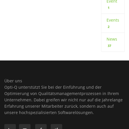
Event
1
Events
2
News
37
Über uns
Opti-Q unterstützt Sie bei der Einführung und der
Optimierung von Qualitätsmanagementprozessen in Ihrem
Unternehmen. Dabei greifen wir nicht nur auf die jahrelange
Erfahrung unserer Mitarbeiter zurück, sondern auch auf
unsere hochspezialisierten Softwarelösungen.