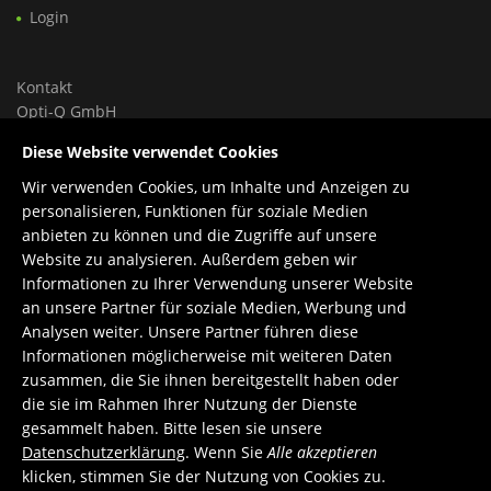
Login
Kontakt
Opti-Q GmbH
Ungargasse 46, Hoftrakt, Top 9
Diese Website verwendet Cookies
1030 Wien, Österreich
Wir verwenden Cookies, um Inhalte und Anzeigen zu
Tel.: +43 699 150 84 588
personalisieren, Funktionen für soziale Medien
Support: +43 660 1960 270
anbieten zu können und die Zugriffe auf unsere
E-Mail:
office@opti-q.com
Website zu analysieren. Außerdem geben wir
Support:
support@opti-q.com
Informationen zu Ihrer Verwendung unserer Website
an unsere Partner für soziale Medien, Werbung und
Analysen weiter. Unsere Partner führen diese
Informationen möglicherweise mit weiteren Daten
zusammen, die Sie ihnen bereitgestellt haben oder
die sie im Rahmen Ihrer Nutzung der Dienste
gesammelt haben. Bitte lesen sie unsere
Datenschutzerklärung
. Wenn Sie
Alle akzeptieren
klicken, stimmen Sie der Nutzung von Cookies zu.