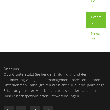
Event
1
Events
2
News
37
Über uns
Opti-Q unterstützt Sie bei der Einführung und der
Optimierung von Qualitätsmanagementprozessen in Ihrem
Unternehmen. Dabei greifen wir nicht nur auf die jahrelange
Erfahrung unserer Mitarbeiter zurück, sondern auch auf
unsere hochspezialisierten Softwarelösungen.