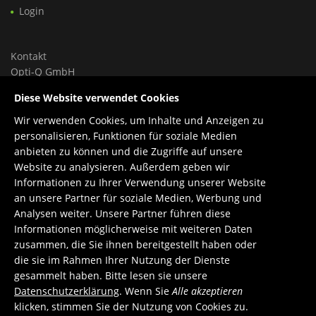
Login
Kontakt
Opti-Q GmbH
Ungargasse 46, Hoftrakt, Top 9
Diese Website verwendet Cookies
1030 Wien, Österreich
Wir verwenden Cookies, um Inhalte und Anzeigen zu
Tel.: +43 699 150 84 588
personalisieren, Funktionen für soziale Medien
Support: +43 660 1960 270
anbieten zu können und die Zugriffe auf unsere
E-Mail:
office@opti-q.com
Website zu analysieren. Außerdem geben wir
Support:
support@opti-q.com
Informationen zu Ihrer Verwendung unserer Website
an unsere Partner für soziale Medien, Werbung und
Analysen weiter. Unsere Partner führen diese
Informationen möglicherweise mit weiteren Daten
zusammen, die Sie ihnen bereitgestellt haben oder
die sie im Rahmen Ihrer Nutzung der Dienste
gesammelt haben. Bitte lesen sie unsere
Datenschutzerklärung
. Wenn Sie
Alle akzeptieren
klicken, stimmen Sie der Nutzung von Cookies zu.