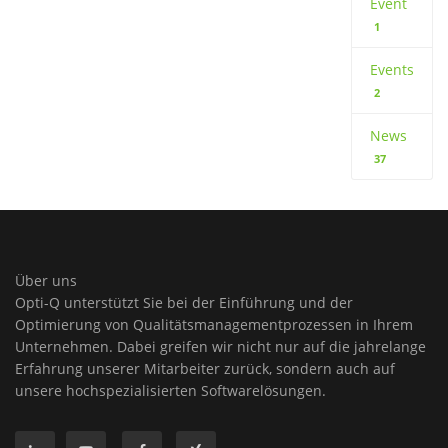
Event
1
Events
2
News
37
Über uns
Opti-Q unterstützt Sie bei der Einführung und der
Optimierung von Qualitätsmanagementprozessen in Ihrem
Unternehmen. Dabei greifen wir nicht nur auf die jahrelange
Erfahrung unserer Mitarbeiter zurück, sondern auch auf
unsere hochspezialisierten Softwarelösungen.