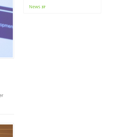
News
37
er