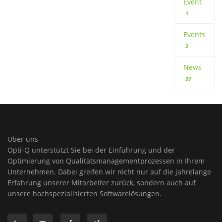
Event
1
Events
2
News
37
Über uns
Opti-Q unterstützt Sie bei der Einführung und der
Optimierung von Qualitätsmanagementprozessen in Ihrem
Unternehmen. Dabei greifen wir nicht nur auf die jahrelange
Erfahrung unserer Mitarbeiter zurück, sondern auch auf
unsere hochspezialisierten Softwarelösungen.