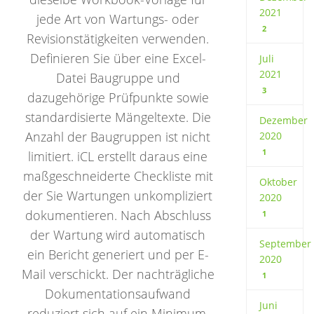
2021
jede Art von Wartungs- oder
2
Revisionstätigkeiten verwenden.
Definieren Sie über eine Excel-
Juli
2021
Datei Baugruppe und
3
dazugehörige Prüfpunkte sowie
standardisierte Mängeltexte. Die
Dezember
Anzahl der Baugruppen ist nicht
2020
1
limitiert. iCL erstellt daraus eine
maßgeschneiderte Checkliste mit
Oktober
der Sie Wartungen unkompliziert
2020
dokumentieren. Nach Abschluss
1
der Wartung wird automatisch
September
ein Bericht generiert und per E-
2020
Mail verschickt. Der nachträgliche
1
Dokumentationsaufwand
Juni
reduziert sich auf ein Minimum.