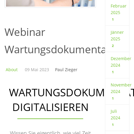
Februar
2025
1
Webinar
Jänner
2025
Wartungsdokumentation
2
Dezember
2024
About
09 Mai 2023
Paul Zieger
1
November
WARTUNGSDOKUMENTA
2024
1
DIGITALISIEREN
Juli
2024
1
Wissen Sie eigentlich, wie viel Zeit