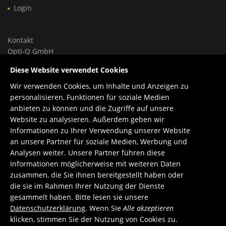
Login
Kontakt
Opti-Q GmbH
Ungargasse 46, Hoftrakt, Top 9
Diese Website verwendet Cookies
1030 Wien, Österreich
Wir verwenden Cookies, um Inhalte und Anzeigen zu
Tel.: +43 699 150 84 588
personalisieren, Funktionen für soziale Medien
Support: +43 660 1960 270
anbieten zu können und die Zugriffe auf unsere
E-Mail:
office@opti-q.com
Website zu analysieren. Außerdem geben wir
Support:
support@opti-q.com
Informationen zu Ihrer Verwendung unserer Website
an unsere Partner für soziale Medien, Werbung und
Analysen weiter. Unsere Partner führen diese
Informationen möglicherweise mit weiteren Daten
zusammen, die Sie ihnen bereitgestellt haben oder
die sie im Rahmen Ihrer Nutzung der Dienste
gesammelt haben. Bitte lesen sie unsere
Datenschutzerklärung
. Wenn Sie
Alle akzeptieren
klicken, stimmen Sie der Nutzung von Cookies zu.