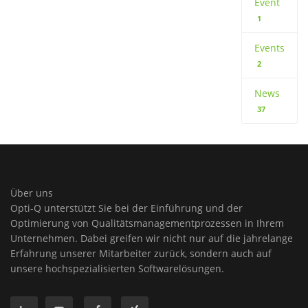
Event
1
Events
2
News
37
Über uns
Opti-Q unterstützt Sie bei der Einführung und der
Optimierung von Qualitätsmanagementprozessen in Ihrem
Unternehmen. Dabei greifen wir nicht nur auf die jahrelange
Erfahrung unserer Mitarbeiter zurück, sondern auch auf
unsere hochspezialisierten Softwarelösungen.