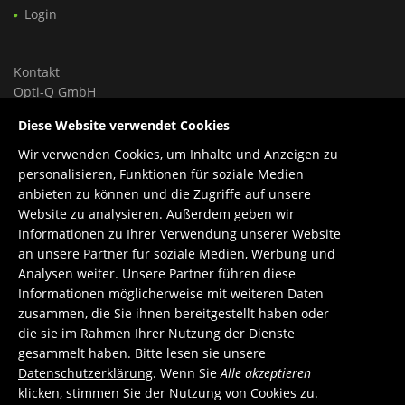
Login
Kontakt
Opti-Q GmbH
Ungargasse 46, Hoftrakt, Top 9
Diese Website verwendet Cookies
1030 Wien, Österreich
Wir verwenden Cookies, um Inhalte und Anzeigen zu
Tel.: +43 699 150 84 588
personalisieren, Funktionen für soziale Medien
Support: +43 660 1960 270
anbieten zu können und die Zugriffe auf unsere
E-Mail:
office@opti-q.com
Website zu analysieren. Außerdem geben wir
Support:
support@opti-q.com
Informationen zu Ihrer Verwendung unserer Website
an unsere Partner für soziale Medien, Werbung und
Analysen weiter. Unsere Partner führen diese
Informationen möglicherweise mit weiteren Daten
zusammen, die Sie ihnen bereitgestellt haben oder
die sie im Rahmen Ihrer Nutzung der Dienste
gesammelt haben. Bitte lesen sie unsere
Datenschutzerklärung
. Wenn Sie
Alle akzeptieren
klicken, stimmen Sie der Nutzung von Cookies zu.