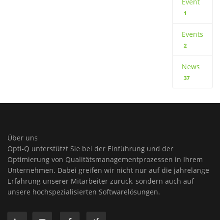
Event
1
Events
2
News
37
Über uns
Opti-Q unterstützt Sie bei der Einführung und der
Optimierung von Qualitätsmanagementprozessen in Ihrem
Unternehmen. Dabei greifen wir nicht nur auf die jahrelange
Erfahrung unserer Mitarbeiter zurück, sondern auch auf
unsere hochspezialisierten Softwarelösungen.