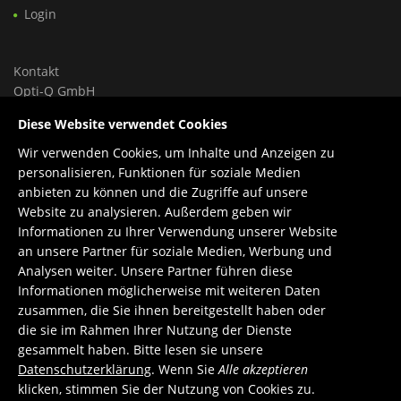
Login
Kontakt
Opti-Q GmbH
Ungargasse 46, Hoftrakt, Top 9
Diese Website verwendet Cookies
1030 Wien, Österreich
Wir verwenden Cookies, um Inhalte und Anzeigen zu
Tel.: +43 699 150 84 588
personalisieren, Funktionen für soziale Medien
Support: +43 660 1960 270
anbieten zu können und die Zugriffe auf unsere
E-Mail:
office@opti-q.com
Website zu analysieren. Außerdem geben wir
Support:
support@opti-q.com
Informationen zu Ihrer Verwendung unserer Website
an unsere Partner für soziale Medien, Werbung und
Analysen weiter. Unsere Partner führen diese
Informationen möglicherweise mit weiteren Daten
zusammen, die Sie ihnen bereitgestellt haben oder
die sie im Rahmen Ihrer Nutzung der Dienste
gesammelt haben. Bitte lesen sie unsere
Datenschutzerklärung
. Wenn Sie
Alle akzeptieren
klicken, stimmen Sie der Nutzung von Cookies zu.