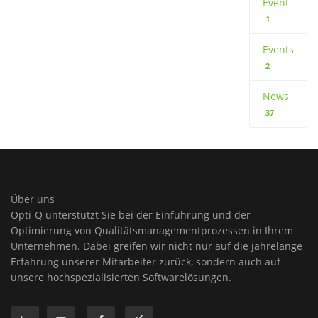
Event
1
Events
2
News
37
Über uns
Opti-Q unterstützt Sie bei der Einführung und der
Optimierung von Qualitätsmanagementprozessen in Ihrem
Unternehmen. Dabei greifen wir nicht nur auf die jahrelange
Erfahrung unserer Mitarbeiter zurück, sondern auch auf
unsere hochspezialisierten Softwarelösungen.