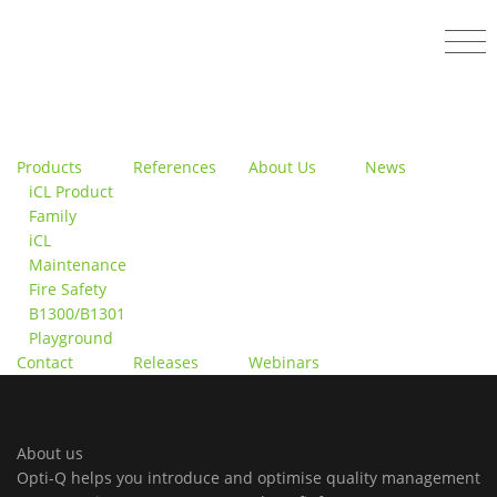
Products
References
About Us
News
iCL Product
Family
iCL
Maintenance
Fire Safety
B1300/B1301
Playground
Contact
Releases
Webinars
About us
Opti-Q helps you introduce and optimise quality management