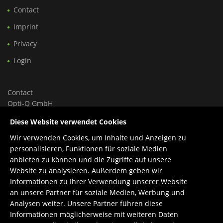
Contact
Imprint
Privacy
Login
Contact
Opti-Q GmbH
Ungargasse 46, Hoftrakt, Top 9
Diese Website verwendet Cookies
1030 Wien, Österreich
Wir verwenden Cookies, um Inhalte und Anzeigen zu
Tel.: +43 699 150 84 588
personalisieren, Funktionen für soziale Medien
Support: +43 660 1960 270
anbieten zu können und die Zugriffe auf unsere
E-Mail:
office@opti-q.com
Website zu analysieren. Außerdem geben wir
Support:
support@opti-q.com
Informationen zu Ihrer Verwendung unserer Website
an unsere Partner für soziale Medien, Werbung und
Analysen weiter. Unsere Partner führen diese
Informationen möglicherweise mit weiteren Daten