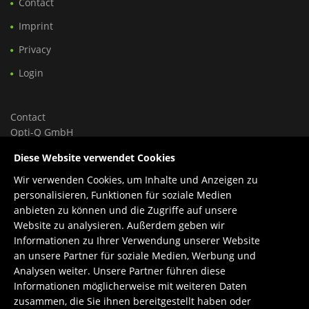
Contact
Imprint
Privacy
Login
Contact
Opti-Q GmbH
Ungargasse 46, Hoftrakt, Top 9
Diese Website verwendet Cookies
1030 Wien, Österreich
Wir verwenden Cookies, um Inhalte und Anzeigen zu
Tel.: +43 699 150 84 588
personalisieren, Funktionen für soziale Medien
Support: +43 660 1960 270
anbieten zu können und die Zugriffe auf unsere
E-Mail:
office@opti-q.com
Website zu analysieren. Außerdem geben wir
Support:
support@opti-q.com
Informationen zu Ihrer Verwendung unserer Website
an unsere Partner für soziale Medien, Werbung und
Analysen weiter. Unsere Partner führen diese
Informationen möglicherweise mit weiteren Daten
zusammen, die Sie ihnen bereitgestellt haben oder