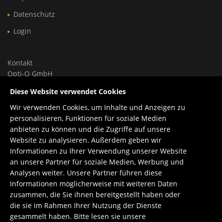
Datenschutz
Login
Kontakt
Opti-Q GmbH
Ungargasse 46, Hoftrakt, Top 9
Diese Website verwendet Cookies
1030 Wien, Österreich
Wir verwenden Cookies, um Inhalte und Anzeigen zu
personalisieren, Funktionen für soziale Medien
Tel.: +43 699 150 84 588
anbieten zu können und die Zugriffe auf unsere
Support: +43 660 1960 270
Website zu analysieren. Außerdem geben wir
E-Mail:
office@opti-q.com
Informationen zu Ihrer Verwendung unserer Website
Support:
support@opti-q.com
an unsere Partner für soziale Medien, Werbung und
Analysen weiter. Unsere Partner führen diese
Informationen möglicherweise mit weiteren Daten
zusammen, die Sie ihnen bereitgestellt haben oder
die sie im Rahmen Ihrer Nutzung der Dienste
gesammelt haben. Bitte lesen sie unsere